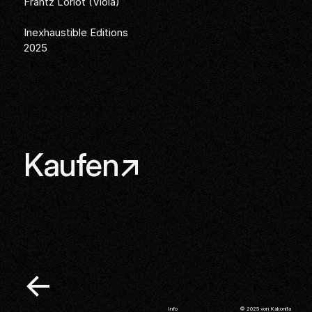
Frantz Loriot (Viola)
Inexhaustible Editions
2025
Links
Kaufen
Zurück
Info
© 2025 von
Kakonita