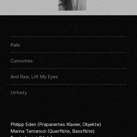
Audios
Hören
Kaiki
Hören
Curiosities
Hören
And Raw, Lift My Eyes
Hören
Unfixity
Philipp Eden (Präpariertes Klavier, Objekte)
Marina Tantanozi (Querflöte, Bassflöte)