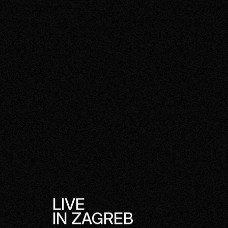
LIVE
IN ZAGREB